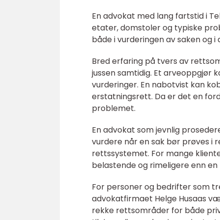
En advokat med lang fartstid i Tel
etater, domstoler og typiske pro
både i vurderingen av saken og i
Bred erfaring på tvers av rettso
jussen samtidig. Et arveoppgjør k
vurderinger. En nabotvist kan kob
erstatningsrett. Da er det en for
problemet.
En advokat som jevnlig prosederer
vurdere når en sak bør prøves i r
rettssystemet. For mange kliente
belastende og rimeligere enn en 
For personer og bedrifter som tr
advokatfirmaet Helge Husaas være 
rekke rettsområder for både priv