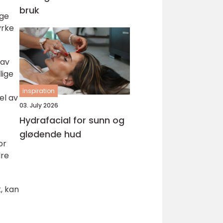
bruk
ige
yrke
 av
lige
inspiration
el av
03. July 2026
Hydrafacial for sunn og
glødende hud
or
dre
, kan