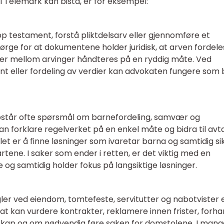
 Telemark kan bistå, er for eksempel:
pp testament, forstå pliktdelsarv eller gjennomføre et
rge for at dokumentene holder juridisk, at arven fordele
ikter mellom arvinger håndteres på en ryddig måte. Ved
nt eller fordeling av verdier kan advokaten fungere som
pstår ofte spørsmål om barnefordeling, samvær og
n forklare regelverket på en enkel måte og bidra til avt
et er å finne løsninger som ivaretar barna og samtidig si
rtene. I saker som ender i retten, er det viktig med en
g samtidig holder fokus på langsiktige løsninger.
ngler ved eiendom, tomtefeste, servitutter og nabotvister 
vokat kan vurdere kontrakter, reklamere innen frister, forh
lskap og om nødvendig føre saken for domstolene. I mang