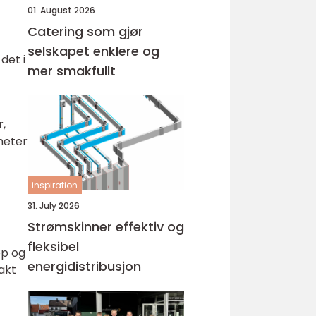
01. August 2026
Catering som gjør
selskapet enklere og
 det i
mer smakfullt
,
heter
inspiration
31. July 2026
Strømskinner effektiv og
fleksibel
øp og
energidistribusjon
akt