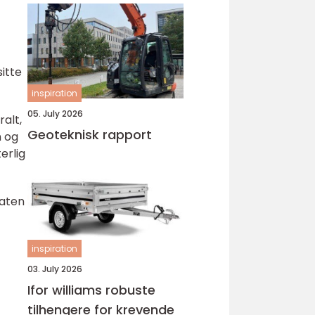
sitte
inspiration
05. July 2026
alt,
Geoteknisk rapport
n og
erlig
katen
inspiration
03. July 2026
Ifor williams robuste
tilhengere for krevende