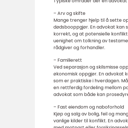
Typiske områder der en advokat i
– Arv og skifte
Mange trenger hjelp til å sette o
dødsbooppgjør. En advokat kan sø
korrekt, og at potensielle konfl
uenighet om tolkning av testame
rådgiver og forhandler.
– Familierett
Ved separasjon og skilsmisse op
økonomisk oppgjør. En advokat ka
som er praktiske i hverdagen. Mål
en rettferdig fordeling mellom pa
advokat som både kan prosedyre o
– Fast eiendom og naboforhold
Kjøp og salg av bolig, feil og ma
vanlige kilder til konflikt. En ad
med motpart eller forsikringsse