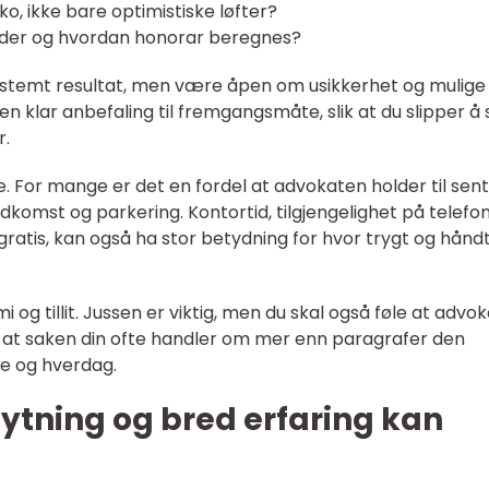
iko, ikke bare optimistiske løfter?
ader og hvordan honorar beregnes?
bestemt resultat, men være åpen om usikkerhet og mulige
 en klar anbefaling til fremgangsmåte, slik at du slipper å 
r.
 For mange er det en fordel at advokaten holder til sentr
dkomst og parkering. Kontortid, tilgjengelighet på telefo
ratis, kan også ha stor betydning for hvor trygt og håndt
 og tillit. Jussen er viktig, men du skal også føle at advo
er at saken din ofte handler om mer enn paragrafer den
se og hverdag.
nytning og bred erfaring kan