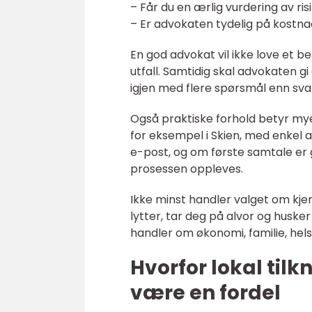
– Får du en ærlig vurdering av ris
– Er advokaten tydelig på kostn
En god advokat vil ikke love et 
utfall. Samtidig skal advokaten gi
igjen med flere spørsmål enn sva
Også praktiske forhold betyr mye.
for eksempel i Skien, med enkel a
e-post, og om første samtale er g
prosessen oppleves.
Ikke minst handler valget om kjemi
lytter, tar deg på alvor og husk
handler om økonomi, familie, hel
Hvorfor lokal tilk
være en fordel