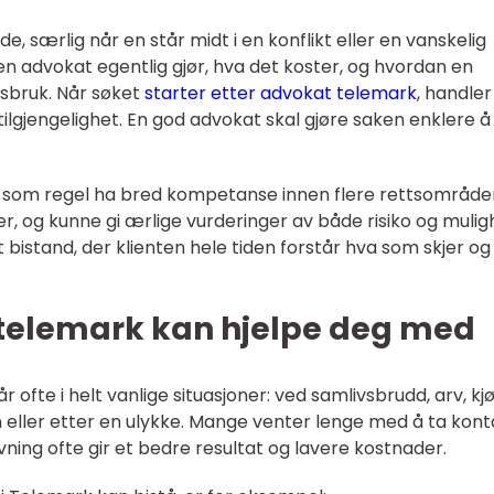
, særlig når en står midt i en konflikt eller en vanskelig
 en advokat egentlig gjør, hva det koster, og hvordan en
dsbruk. Når søket
starter etter advokat telemark
, handler
tilgjengelighet. En god advokat skal gjøre saken enklere å
l som regel ha bred kompetanse innen flere rettsområder
r, og kunne gi ærlige vurderinger av både risiko og mulig
t bistand, der klienten hele tiden forstår hva som skjer og
 telemark kan hjelpe deg med
r ofte i helt vanlige situasjoner: ved samlivsbrudd, arv, kj
en eller etter en ulykke. Mange venter lenge med å ta kont
vning ofte gir et bedre resultat og lavere kostnader.