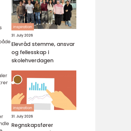
s
inspiration
31. July 2026
 både
Elevråd stemme, ansvar
og fellesskap i
skolehverdagen
aler
krer
inspiration
er
31. July 2026
andle
Regnskapsfører
e