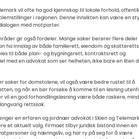
emark vil ofte ha god kjennskap til lokale forhold, offentl
blemstillinger i regionen. Denne innsikten kan være en st
 dialogen med motparter.
mråder gir også fordeler. Mange saker berører flere deler
an ha innslag av både familierett, eiendom og skatteretts
les til både plan- og bygningsrett, kontraktsrett og
del med en advokat som ser helheten, ikke bare en liten d
 saker for domstolene, vil også være bedre rustet til å
etten, og når en bør forsøke å komme til en løsning utenf
r vil en god forhandlingsløsning være både raskere, min
langvarig rettssak.
enger en erfaren og jordnær advokat i Skien og Telemark
et aktuelt valg. Firmaet tilbyr juridisk bistand innen en
atpersoner og næringsliv, og har ry på seg for å være