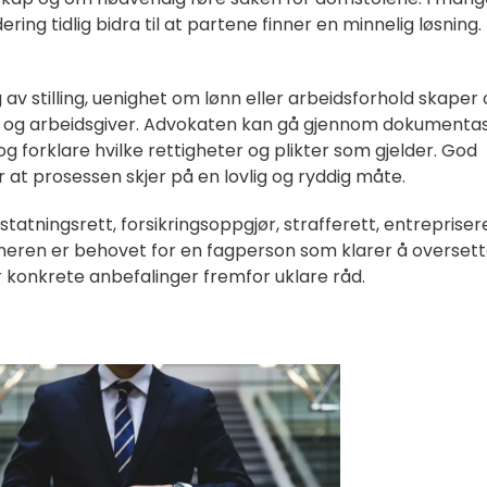
rdering tidlig bidra til at partene finner en minnelig løsning.
 av stilling, uenighet om lønn eller arbeidsforhold skaper 
r og arbeidsgiver. Advokaten kan gå gjennom dokumentas
og forklare hvilke rettigheter og plikter som gjelder. God
or at prosessen skjer på en lovlig og ryddig måte.
atningsrett, forsikringsoppgjør, strafferett, entrepriser
vneren er behovet for en fagperson som klarer å overset
gir konkrete anbefalinger fremfor uklare råd.