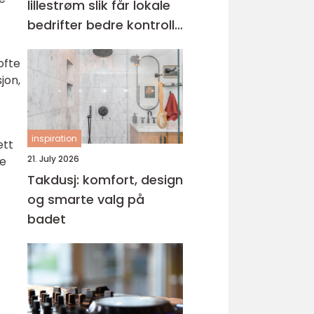
lillestrøm slik får lokale
bedrifter bedre kontroll
på økonomien
ofte
jon,
inspiration
ett
21. July 2026
te
Takdusj: komfort, design
og smarte valg på
badet