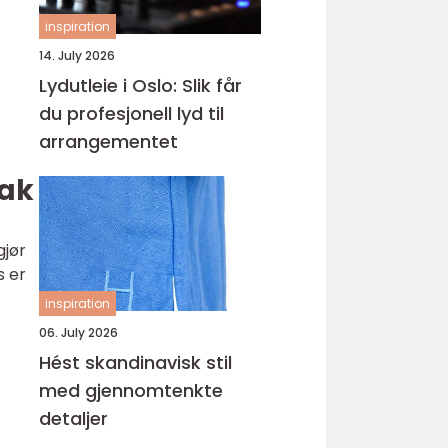
inspiration
14. July 2026
Lydutleie i Oslo: Slik får
du profesjonell lyd til
arrangementet
sak
gjør
s er
inspiration
06. July 2026
Hést skandinavisk stil
med gjennomtenkte
detaljer