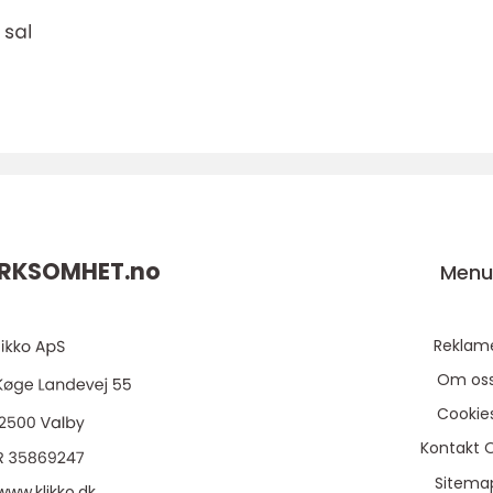
RKSOMHET.
no
Men
Reklam
Om os
Cookie
Kontakt 
Sitema
www.klikko.dk