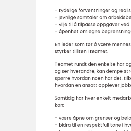
– tydelige forventninger og reali
– jevnlige samtaler om arbeidsbel
– vilje til å tilpasse oppgaver ve
– åpenhet om egne begrensninger
En leder som tør å være menneske
styrker tilliten i teamet.
Teamet rundt den enkelte har og
og ser hverandre, kan dempe str
spørre hvordan noen har det, til
hvordan en ansatt opplever job
Samtidig har hver enkelt medarb
kan:
– være åpne om grenser og belas
– bidra til en respektfull tone i 