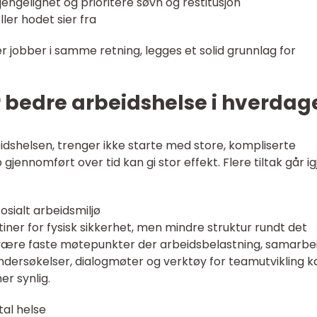
gjengelighet og prioritere søvn og restitusjon
ller hodet sier fra
r jobber i samme retning, legges et solid grunnlag for
r bedre arbeidshelse i hverdag
idshelsen, trenger ikke starte med store, kompliserte
jennomført over tid kan gi stor effekt. Flere tiltak går ig
sialt arbeidsmiljø
ner for fysisk sikkerhet, men mindre struktur rundt det
n være faste møtepunkter der arbeidsbelastning, samarbe
ndersøkelser, dialogmøter og verktøy for teamutvikling k
er synlig.
al helse