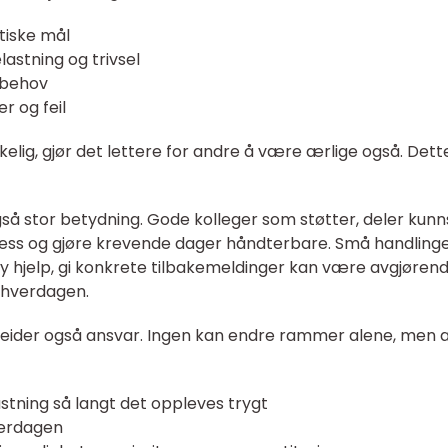
stiske mål
astning og trivsel
d behov
 og feil
lig, gjør det lettere for andre å være ærlige også. Dett
så stor betydning. Gode kolleger som støtter, deler kun
ess og gjøre krevende dager håndterbare. Små handlinge
by hjelp, gi konkrete tilbakemeldinger kan være avgjørend
bhverdagen.
eider også ansvar. Ingen kan endre rammer alene, men a
tning så langt det oppleves trygt
hverdagen