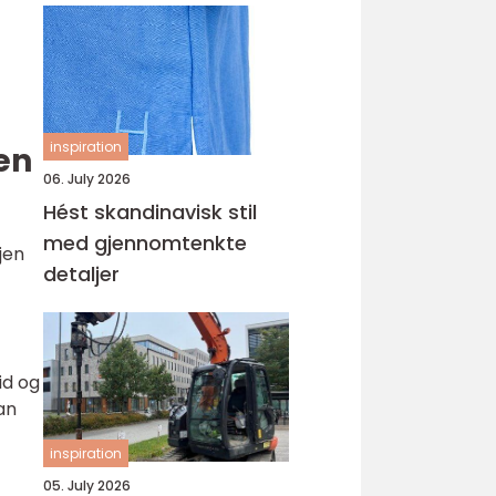
inspiration
en
06. July 2026
Hést skandinavisk stil
med gjennomtenkte
jen
detaljer
id og
an
inspiration
05. July 2026