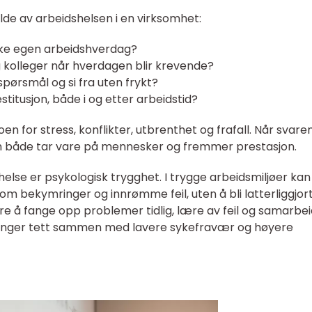
ilde av arbeidshelsen i en virksomhet:
irke egen arbeidshverdag?
g kolleger når hverdagen blir krevende?
e spørsmål og si fra uten frykt?
restitusjon, både i og etter arbeidstid?
oen for stress, konflikter, utbrenthet og frafall. Når svare
som både tar vare på mennesker og fremmer prestasjon.
helse er psykologisk trygghet. I trygge arbeidsmiljøer kan
m bekymringer og innrømme feil, uten å bli latterliggjor
tere å fange opp problemer tidlig, lære av feil og samarbe
 henger tett sammen med lavere sykefravær og høyere