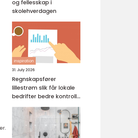
og fellesskap i
skolehverdagen
inspiration
31. July 2026
Regnskapsfører
lillestrøm slik får lokale
bedrifter bedre kontroll
på økonomien
er.