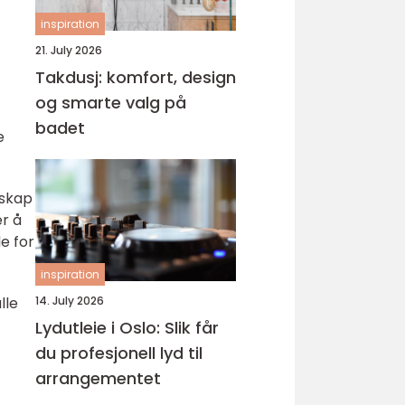
inspiration
21. July 2026
Takdusj: komfort, design
og smarte valg på
badet
e
nskap
r å
e for
inspiration
lle
14. July 2026
Lydutleie i Oslo: Slik får
du profesjonell lyd til
arrangementet