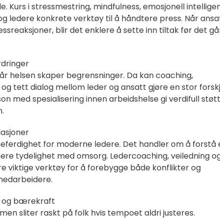
. Kurs i stressmestring, mindfulness, emosjonell intellige
og ledere konkrete verktøy til å håndtere press. Når ansa
sreaksjoner, blir det enklere å sette inn tiltak før det gå
rdringer
når helsen skaper begrensninger. Da kan coaching,
r og tett dialog mellom leder og ansatt gjøre en stor forskje
on med spesialisering innen arbeidshelse gi verdifull støtt
n.
lasjoner
eferdighet for moderne ledere. Det handler om å forstå
nere tydelighet med omsorg. Ledercoaching, veiledning o
e viktige verktøy for å forebygge både konflikter og
medarbeidere.
se og bærekraft
 men sliter raskt på folk hvis tempoet aldri justeres.