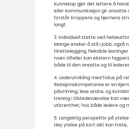
Kunnskap gjør det lettere å handle
eller kommunikasjon gir ansatte 
forstår kroppens og hjernens stres
langt.
3. Individuell støtte ved helseutfo
Mange ønsker å stå i jobb, også 
tilrettelegging, fleksible løsninge
noen tilfeller kan ekstern fagpers
både til den ansatte og til ledere
4. Lederutvikling med fokus på re
Relasjonskompetanse er en kjern
påvirkning, lese andre, og kombi
trening i tilstedeværelse kan vær
utbrenthet, hos både ledere og 
5. Langsiktig perspektiv på ytel
Høy ytelse på kort sikt kan friste,