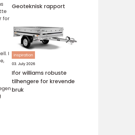
ns
Geoteknisk rapport
tte
r for
ll. I
inspiration
e,
03. July 2026
Ifor williams robuste
tilhengere for krevende
 egen
bruk
g