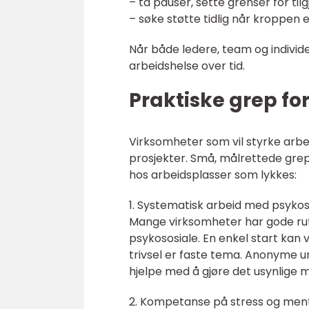
– ta pauser, sette grenser for til
– søke støtte tidlig når kroppen e
Når både ledere, team og individe
arbeidshelse over tid.
Praktiske grep fo
Virksomheter som vil styrke arbe
prosjekter. Små, målrettede grep g
hos arbeidsplasser som lykkes:
1. Systematisk arbeid med psykoso
Mange virksomheter har gode ruti
psykososiale. En enkel start ka
trivsel er faste tema. Anonyme u
hjelpe med å gjøre det usynlige m
2. Kompetanse på stress og ment