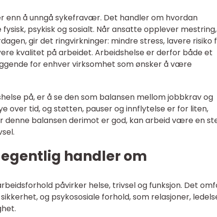
 enn å unngå sykefravær. Det handler om hvordan
ysisk, psykisk og sosialt. Når ansatte opplever mestring,
gen, gir det ringvirkninger: mindre stress, lavere risiko 
e kvalitet på arbeidet. Arbeidshelse er derfor både et
liggende for enhver virksomhet som ønsker å være
shelse på, er å se den som balansen mellom jobbkrav og
e over tid, og støtten, pauser og innflytelse er for liten,
år denne balansen derimot er god, kan arbeid være en st
vsel.
 egentlig handler om
beidsforhold påvirker helse, trivsel og funksjon. Det omf
sikkerhet, og psykososiale forhold, som relasjoner, ledels
ghet.