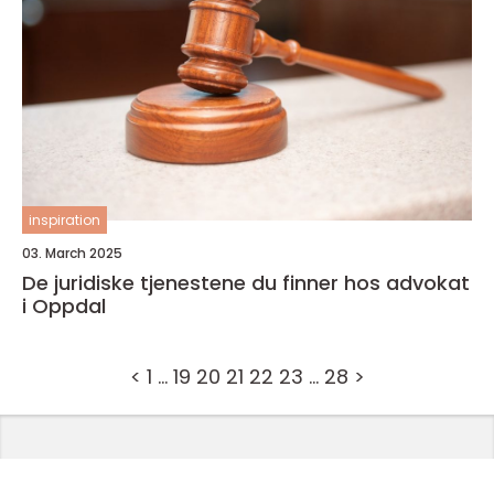
inspiration
03. March 2025
De juridiske tjenestene du finner hos advokat
i Oppdal
<
1
…
19
20
21
22
23
…
28
>