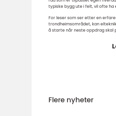
råd som er tilpasset egen hverdag
typiske bygg ute i felt, vil ofte 
For leser som ser etter en erfare
trondheimsområdet, kan elteknikk
å starte når neste oppdrag skal 
L
Flere nyheter