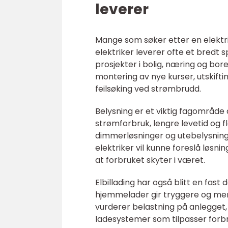
leverer
Mange som søker etter en elektri
elektriker leverer ofte et bredt 
prosjekter i bolig, næring og bor
montering av nye kurser, utskifti
feilsøking ved strømbrudd.
Belysning er et viktig fagområde 
strømforbruk, lengre levetid og fl
dimmerløsninger og utebelysning 
elektriker vil kunne foreslå løsni
at forbruket skyter i været.
Elbillading har også blitt en fa
hjemmelader gir tryggere og mer 
vurderer belastning på anlegget,
ladesystemer som tilpasser forbr