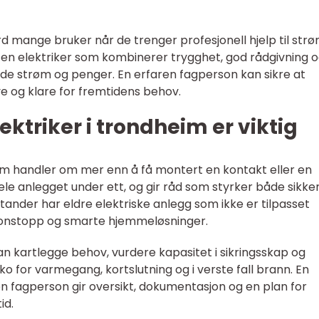
d mange bruker når de trenger profesjonell hjelp til strø
 en elektriker som kombinerer trygghet, god rådgivning 
de strøm og penger. En erfaren fagperson kan sikre at
ive og klare for fremtidens behov.
ektriker i trondheim er viktig
heim handler om mer enn å få montert en kontakt eller en
le anlegget under ett, og gir råd som styrker både sikke
nder har eldre elektriske anlegg som ikke er tilpasset
sjonstopp og smarte hjemmeløsninger.
an kartlegge behov, vurdere kapasitet i sikringsskap og
ko for varmegang, kortslutning og i verste fall brann. En
fagperson gir oversikt, dokumentasjon og en plan for
id.