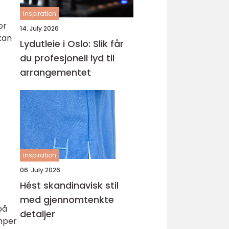
inspiration
or
14. July 2026
kan
Lydutleie i Oslo: Slik får
du profesjonell lyd til
arrangementet
inspiration
06. July 2026
Hést skandinavisk stil
med gjennomtenkte
på
detaljer
umper