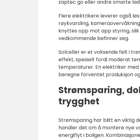
zaptec go eller andre smarte ladeb
Flere elektrikere leverer også lø
røykvarsling, kameraovervåkning,
knyttes opp mot app styring, sli
vedkommende befinner seg.
Solceller er et voksende felt i tr
effekt, spesielt fordi moderat te
temperaturer. En elektriker med 
beregne forventet produksjon og
Strømsparing, do
trygghet
Strømsparing har blitt en viktig 
handler det om å montere nye va
energiflyt i boligen. Kombinasjo