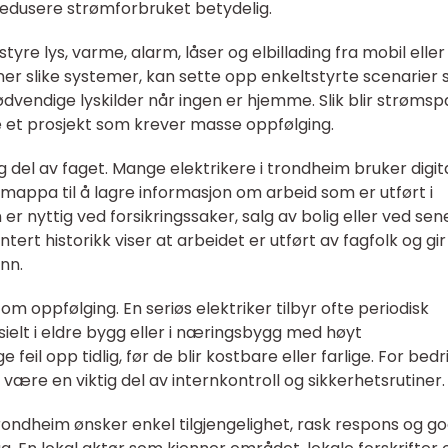
redusere strømforbruket betydelig.
re lys, varme, alarm, låser og elbillading fra mobil eller
nner slike systemer, kan sette opp enkeltstyrte scenarier
dvendige lyskilder når ingen er hjemme. Slik blir strømsp
ke et prosjekt som krever masse oppfølging.
 del av faget. Mange elektrikere i trondheim bruker digit
mappa til å lagre informasjon om arbeid som er utført i
 nyttig ved forsikringssaker, salg av bolig eller ved sen
rt historikk viser at arbeidet er utført av fagfolk og gir
nn.
m oppfølging. En seriøs elektriker tilbyr ofte periodisk
esielt i eldre bygg eller i næringsbygg med høyt
 feil opp tidlig, før de blir kostbare eller farlige. For bedr
 være en viktig del av internkontroll og sikkerhetsrutiner.
rondheim ønsker enkel tilgjengelighet, rask respons og g