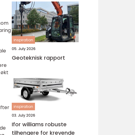
 som
aring
inspiration
05. July 2026
ale
Geoteknisk rapport
ere
 økt
inspiration
ifter
03. July 2026
Ifor williams robuste
ode
tilhengere for krevende