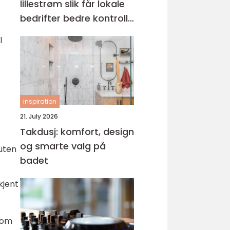
lillestrøm slik får lokale
bedrifter bedre kontroll
på økonomien
l
inspiration
21. July 2026
Takdusj: komfort, design
og smarte valg på
 uten
badet
kjent
 som