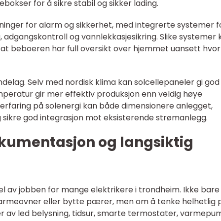
okser for å sikre stabil og sikker lading.
sninger for alarm og sikkerhet, med integrerte systemer f
 adgangskontroll og vannlekkasjesikring. Slike systemer 
k at beboeren har full oversikt over hjemmet uansett hvor
øndelag. Selv med nordisk klima kan solcellepaneler gi god
mperatur gir mer effektiv produksjon enn veldig høye
erfaring på solenergi kan både dimensionere anlegget,
 sikre god integrasjon mot eksisterende strømanlegg.
kumentasjon og langsiktig
del av jobben for mange elektrikere i trondheim. Ikke bare
rmeovner eller bytte pærer, men om å tenke helhetlig 
ner av led belysning, tidsur, smarte termostater, varmep