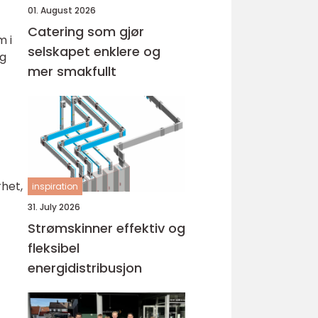
01. August 2026
Catering som gjør
m i
selskapet enklere og
og
mer smakfullt
rhet,
inspiration
31. July 2026
Strømskinner effektiv og
fleksibel
energidistribusjon