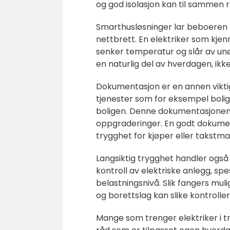
og god isolasjon kan til sammen 
Smarthusløsninger lar beboeren sty
nettbrett. En elektriker som kje
senker temperatur og slår av unø
en naturlig del av hverdagen, ik
Dokumentasjon er en annen viktig
tjenester som for eksempel bolig
boligen. Denne dokumentasjonen er
oppgraderinger. En godt dokumente
trygghet for kjøper eller takstma
Langsiktig trygghet handler også o
kontroll av elektriske anlegg, sp
belastningsnivå. Slik fangers mulige
og borettslag kan slike kontroller
Mange som trenger elektriker i t