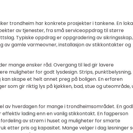
ker trondheim har konkrete prosjekter i tankene. En loka
spekter av tjenester, fra små serviceoppdrag til større
ettslag. Typiske oppdrag er oppgradering av sikringsskap,
ng av gamle varmeovner, installasjon av stikkontakter og
der mange ønsker råd. Overgang til led gir lavere
ere muligheter for godt lysdesign. Strips, punktbelysning,
kan skape et helt annet preg på boligen. En erfaren
nger som gir riktig lys på kjøkken, bad, stue og uteområde,
st del av hverdagen for mange i trondheimsområdet. En god
effektiv lading enn en vanlig stikkontakt. En fagperson
 fordeling av strøm i huset og muligheter for smarte
uk etter pris og kapasitet. Mange velger i dag løsninger