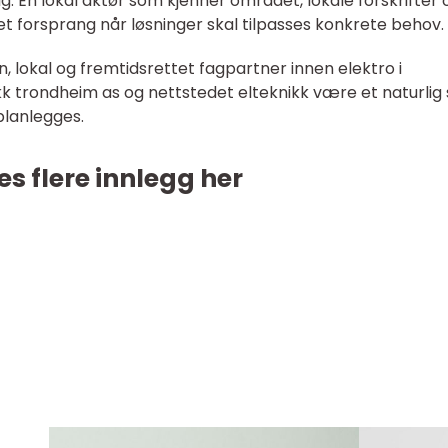
. En lokal aktør som kjenner området, lokale forskrifter 
ha et forsprang når løsninger skal tilpasses konkrete behov.
n, lokal og fremtidsrettet fagpartner innen elektro i
 trondheim as og nettstedet elteknikk være et naturlig
planlegges.
es flere innlegg her