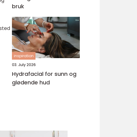
og
bruk
 sted
inspiration
03. July 2026
Hydrafacial for sunn og
glødende hud