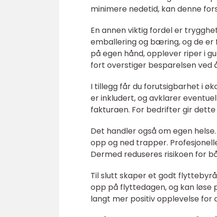
minimere nedetid, kan denne for
En annen viktig fordel er trygghet 
emballering og bæring, og de er 
på egen hånd, opplever riper i g
fort overstiger besparelsen ved å 
I tillegg får du forutsigbarhet i ø
er inkludert, og avklarer eventuel
fakturaen. For bedrifter gir dett
Det handler også om egen helse
opp og ned trapper. Profesjonelle 
Dermed reduseres risikoen for b
Til slutt skaper et godt flyttebyr
opp på flyttedagen, og kan løse p
langt mer positiv opplevelse for a