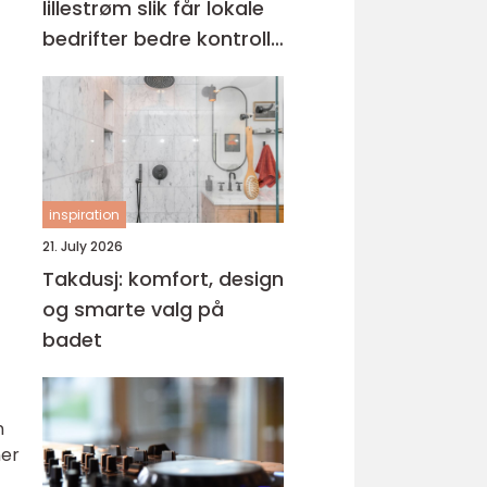
lillestrøm slik får lokale
bedrifter bedre kontroll
på økonomien
inspiration
21. July 2026
Takdusj: komfort, design
og smarte valg på
badet
n
ner