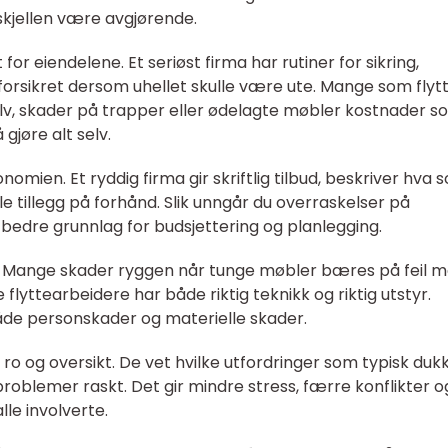
skjellen være avgjørende.
for eiendelene. Et seriøst firma har rutiner for sikring,
forsikret dersom uhellet skulle være ute. Mange som flyt
ulv, skader på trapper eller ødelagte møbler kostnader s
gjøre alt selv.
konomien. Et ryddig firma gir skriftlig tilbud, beskriver hva
le tillegg på forhånd. Slik unngår du overraskelser på
e bedre grunnlag for budsjettering og planlegging.
. Mange skader ryggen når tunge møbler bæres på feil 
flyttearbeidere har både riktig teknikk og riktig utstyr.
åde personskader og materielle skader.
å ro og oversikt. De vet hvilke utfordringer som typisk duk
roblemer raskt. Det gir mindre stress, færre konflikter o
lle involverte.