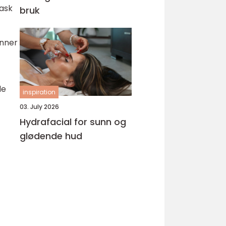
Rask
bruk
enner
de
inspiration
03. July 2026
Hydrafacial for sunn og
glødende hud