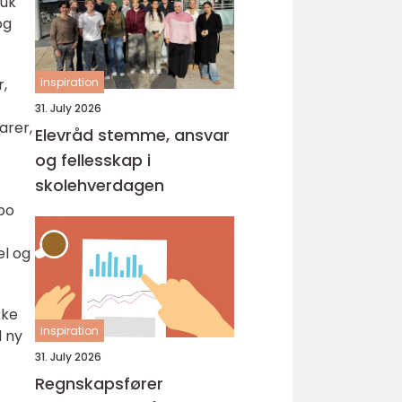
ruk
og
r,
inspiration
31. July 2026
arer,
Elevråd stemme, ansvar
og fellesskap i
skolehverdagen
nbo
el og
kke
inspiration
l ny
31. July 2026
Regnskapsfører