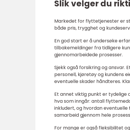
Slik velger du rik
Markedet for flyttetjenester er st
både pris, trygghet og kundeservi
En god start er å undersøke erf
tilbakemeldinger fra tidligere kun
gjennomarbeidede prosesser.
Sjekk også forsikring og ansvar. E
personell, kjøretøy og kundens e
eventuelle skader håndteres. Klare
Et annet viktig punkt er tydelige av
hva som inngår: antall flyttemeda
inkludert, og hvordan eventuelle 
samarbeid gjennom hele prosess
For mange er også fleksibilitet og 