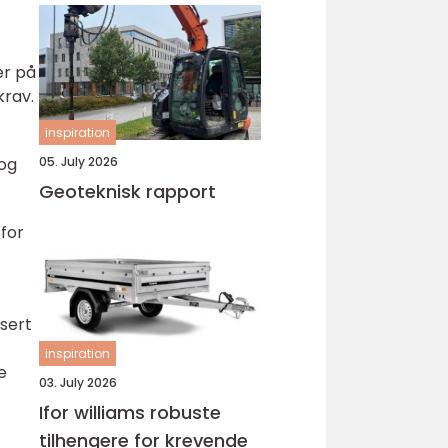
er på
krav.
inspiration
05. July 2026
 og
Geoteknisk rapport
 for
isert
inspiration
e
03. July 2026
Ifor williams robuste
tilhengere for krevende