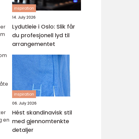
inspiration
14. July 2026
Lydutleie i Oslo: Slik får
ter
om
du profesjonell lyd til
arrangementet
 som
måte
inspiration
06. July 2026
Hést skandinavisk stil
ker
g en
med gjennomtenkte
detaljer