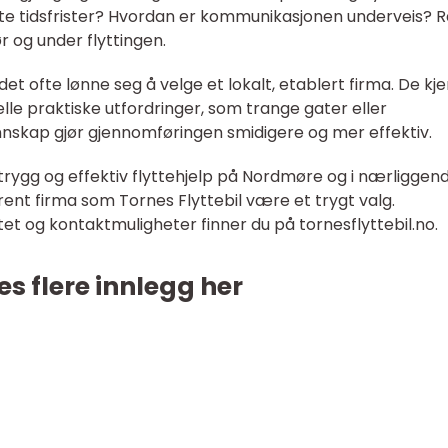
orte tidsfrister? Hvordan er kommunikasjonen underveis? 
r og under flyttingen.
det ofte lønne seg å velge et lokalt, etablert firma. De kj
le praktiske utfordringer, som trange gater eller
unnskap gjør gjennomføringen smidigere og mer effektiv.
 trygg og effektiv flyttehjelp på Nordmøre og i nærliggen
ent firma som Tornes Flyttebil være et trygt valg.
et og kontaktmuligheter finner du på tornesflyttebil.no.
es flere innlegg her