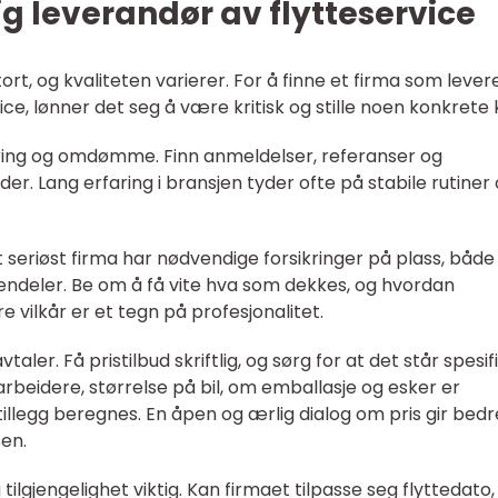
tig leverandør av flytteservice
ort, og kvaliteten varierer. For å finne et firma som lever
ce, lønner det seg å være kritisk og stille noen konkrete 
aring og omdømme. Finn anmeldelser, referanser og
der. Lang erfaring i bransjen tyder ofte på stabile rutiner
t seriøst firma har nødvendige forsikringer på plass, både
iendeler. Be om å få vite hva som dekkes, og hvordan
 vilkår er et tegn på profesjonalitet.
taler. Få pristilbud skriftlig, og sørg for at det står spesif
rbeidere, størrelse på bil, om emballasje og esker er
tillegg beregnes. En åpen og ærlig dialog om pris gir bedr
en.
tilgjengelighet viktig. Kan firmaet tilpasse seg flyttedato,