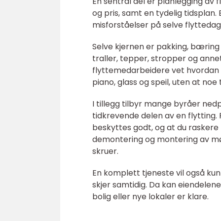
En sentral del er planlegging av 
og pris, samt en tydelig tidsplan
misforståelser på selve flyttedag
Selve kjernen er pakking, bæring 
traller, tepper, stropper og ann
flyttemedarbeidere vet hvordan 
piano, glass og speil, uten at noe 
I tillegg tilbyr mange byråer ne
tidkrevende delen av en flytting. 
beskyttes godt, og at du raskere
demontering og montering av møb
skruer.
En komplett tjeneste vil også kunn
skjer samtidig. Da kan eiendelene s
bolig eller nye lokaler er klare.