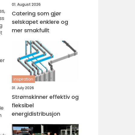
01. August 2026
ss,
Catering som gjør
ss
selskapet enklere og
og
mer smakfullt
t
mer
inspiration
31. July 2026
Strømskinner effektiv og
fleksibel
de
energidistribusjon
n