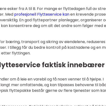
e esker fra A til B. For mange er flyttedagen full av stre
mer. Med
profesjonell Flytteservice kan
en krevende prose
versiktlig. En god flyttepartner planlegger, organiserer 
du kan konsentrere deg om alt det andre som følger med e
 for bæring, transport og sikring av eiendelene, reduseres
lser. I tillegg får du bedre kontroll på kostnadene og en 
etter flyttingen.
flytteservice faktisk innebærer
ler om å leie en varebil og få noen venner til å hjelpe. I
lp langt mer omfattende, og kan tilpasses behovene til bå
ypisk flyttepakke består gjerne av flere tjenester som ka