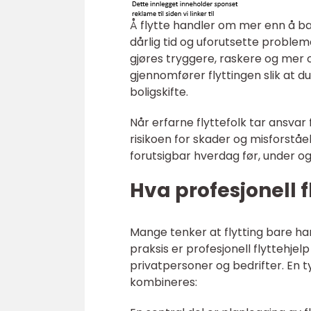
Å flytte handler om mer enn å bær
dårlig tid og uforutsette proble
gjøres tryggere, raskere og mer o
gjennomfører flyttingen slik at 
boligskifte.
Når erfarne flyttefolk tar ansvar
risikoen for skader og misforståe
forutsigbar hverdag før, under og 
Hva profesjonell 
Mange tenker at flytting bare hand
praksis er profesjonell flyttehje
privatpersoner og bedrifter. En t
kombineres: