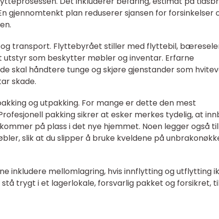
flytteprosessen. Det inkluderer befaring, estimat på tidsb
. En gjennomtenkt plan reduserer sjansen for forsinkelser 
en.
og transport. Flyttebyrået stiller med flyttebil, bæresele
et utstyr som beskytter møbler og inventar. Erfarne
de skal håndtere tunge og skjøre gjenstander som hvitev
tar skade.
dpakking og utpakking. For mange er dette den mest
Profesjonell pakking sikrer at esker merkes tydelig, at in
 kommer på plass i det nye hjemmet. Noen legger også til
ler, slik at du slipper å bruke kveldene på unbrakonøkk
e inkludere mellomlagring, hvis innflytting og utflytting i
tå trygt i et lagerlokale, forsvarlig pakket og forsikret, ti