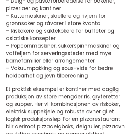
– Deig- og pastaforberedelse for bakerier,
pizzeriaer og kantiner
– Kuttemaskiner, skrellere og rivjern for
grønnsaker og råvarer i store kvanta
– Riskokere og saktekokere for buffeter og
asiatiske konsepter
– Popcornmaskiner, sukkerspinnmaskiner og
vaffeljern for serveringssteder med mye
barnefamilier eller arrangementer
– Vakuumpakking og sous-vide for bedre
holdbarhet og jevn tilberedning
Et praktisk eksempel er kantiner med daglig
produksjon av store mengder ris, gryteretter
og supper. Her vil kombinasjonen av riskoker,
elektrisk suppekjele og robuste ovner gi et
logisk produksjonsløp. For en pizzarestaurant
blir derimot pizzadeigboks, deigruller, pizzaovn
og riktige ovnsbrett og panner viktigst.