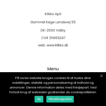
web:
www.klikko.dk
Menu
På vores website bruges cookies til at huske dine
indstillinger, statistik og personalisering af indhold og
Reklame
annoncer. Denne information deles med tredjepart. Ved
Om oss
fortsat brug af websiden godkender du cookiepolitikken.
Cookies
Ok
Privatlivspolitik