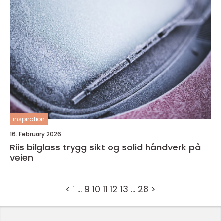
inspiration
16. February 2026
Riis bilglass trygg sikt og solid håndverk på
veien
<
1
…
9
10
11
12
13
…
28
>